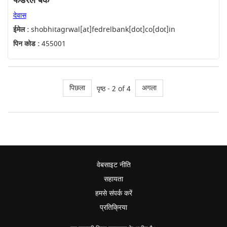
फेडरल बैंक
देवास
ईमेल :
shobhitagrwal[at]fedrelbank[dot]co[dot]in
पिन कोड :
455001
पिछला
अगला
पृष्ठ - 2 of 4
वेबसाइट नीति
सहायता
हमसे संपर्क करें
प्रतिक्रिया