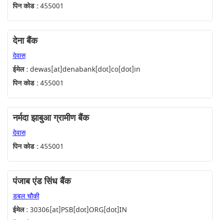
पिन कोड :
455001
देना बैंक
देवास
ईमेल :
dewas[at]denabank[dot]co[dot]in
पिन कोड :
455001
नर्मदा झाबुआ ग्रामीण बैंक
देवास
पिन कोड :
455001
पंजाब एंड सिंध बैंक
डबल चौकी
ईमेल :
30306[at]PSB[dot]ORG[dot]IN