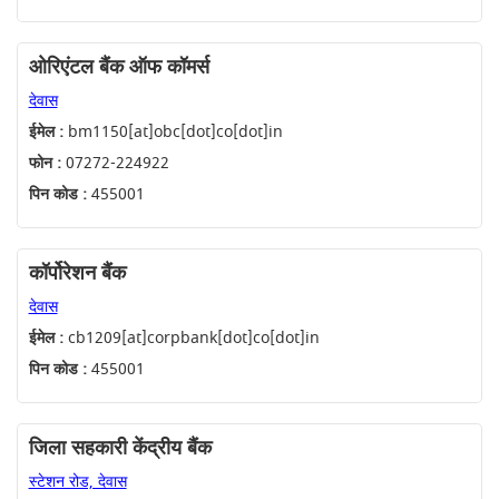
ओरिएंटल बैंक ऑफ कॉमर्स
देवास
ईमेल :
bm1150[at]obc[dot]co[dot]in
फोन :
07272-224922
पिन कोड :
455001
कॉर्पोरेशन बैंक
देवास
ईमेल :
cb1209[at]corpbank[dot]co[dot]in
पिन कोड :
455001
जिला सहकारी केंद्रीय बैंक
स्टेशन रोड, देवास