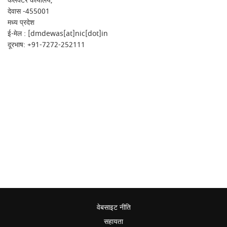
कलेक्टर कार्यालय,
देवास -455001
मध्य प्रदेश
ई-मेल : [dmdewas[at]nic[dot]in
दूरभाष: +91-7272-252111
वेबसाइट नीति
सहायता